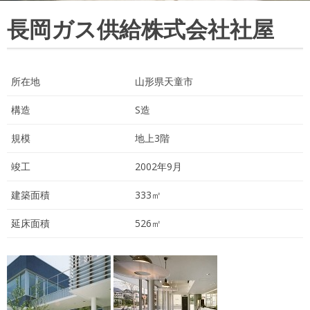
長岡ガス供給株式会社社屋
所在地
山形県天童市
構造
S造
規模
地上3階
竣工
2002年9月
建築面積
333㎡
延床面積
526㎡