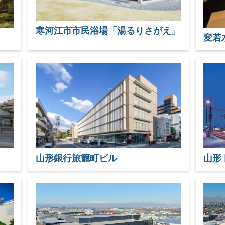
寒河江市市民浴場「湯るりさがえ」
山形銀行旅籠町ビル
山形