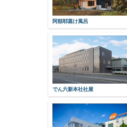
阿頼耶蒸け風呂
でん六新本社社屋