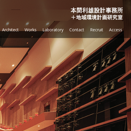
Sk
Architect
Works
Laboratory
Contact
Recruit
Access
to
co