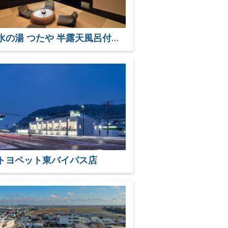
変若水の湯 つたや 半露天風呂付特別室「amrta」
トヨペット東バイパス店