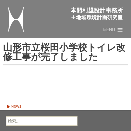
本間利雄設計事務所
Sk
MENU
to
山形市立桜田小学校トイレ改
co
修工事が完了しました
News
検
索: