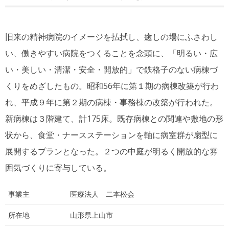
旧来の精神病院のイメージを払拭し、癒しの場にふさわし
い、働きやすい病院をつくることを念頭に、「明るい・広
い・美しい・清潔・安全・開放的」で鉄格子のない病棟づ
くりをめざしたもの。昭和56年に第１期の病棟改築が行わ
れ、平成９年に第２期の病棟・事務棟の改築が行われた。
新病棟は３階建て、計175床。既存病棟との関連や敷地の形
状から、食堂・ナースステーションを軸に病室群が扇型に
展開するプランとなった。２つの中庭が明るく開放的な雰
囲気づくりに寄与している。
事業主
医療法人 二本松会
所在地
山形県上山市