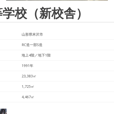
等学校（新校舎）
山形県米沢市
RC造一部S造
地上4階／地下1階
1991年
23,383㎡
1,725㎡
4,467㎡