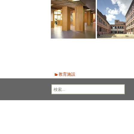
教育施設
検
索: