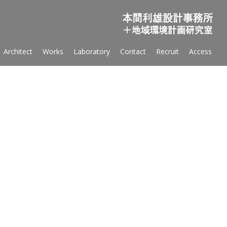
Sk
Architect
Works
Laboratory
Contact
Recruit
Access
to
co