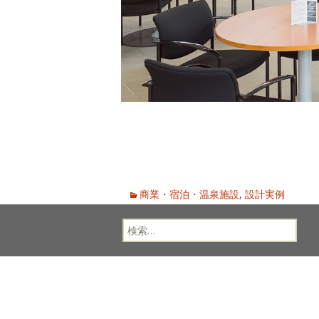
商業・宿泊・温泉施設
,
設計実例
検
索: