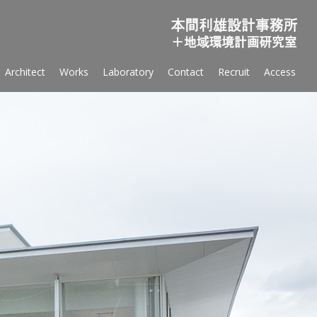
Sk
Architect
Works
Laboratory
Contact
Recruit
Access
to
co